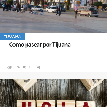
TIJUANA
Como pasear por Tijuana
374
0