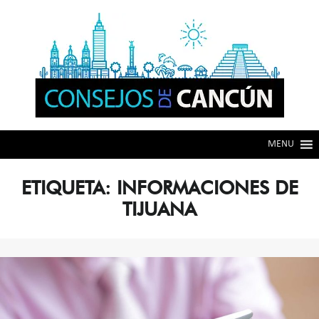
Skip
Skip
to
to
navigation
content
MENU
ETIQUETA:
INFORMACIONES DE
TIJUANA