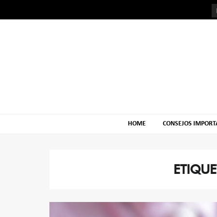
Skip
Skip
to
to
navigation
content
HOME
CONSEJOS IMPORT
ETIQUE