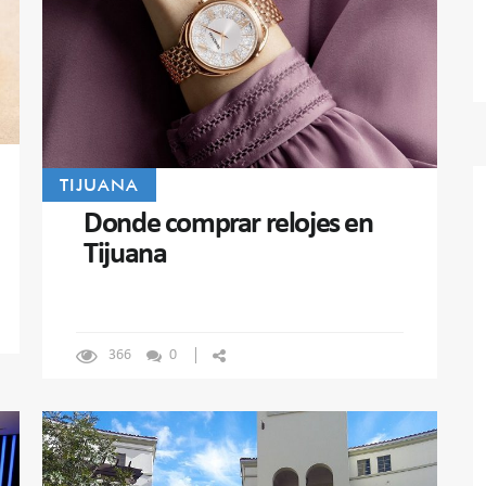
TIJUANA
Donde comprar relojes en
Tijuana
366
0