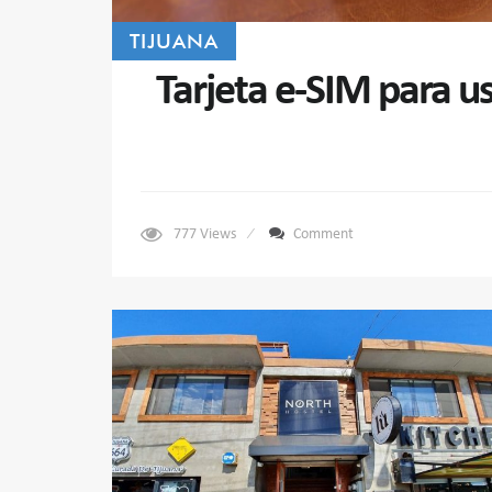
TIJUANA
Tarjeta e-SIM para us
777
Views
Comment