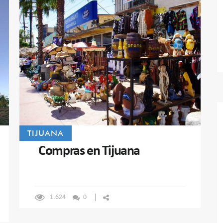
TIJUANA
Compras en Tijuana
1.624
0