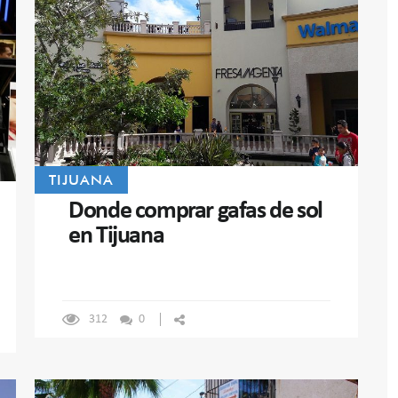
TIJUANA
Donde comprar gafas de sol
en Tijuana
312
0