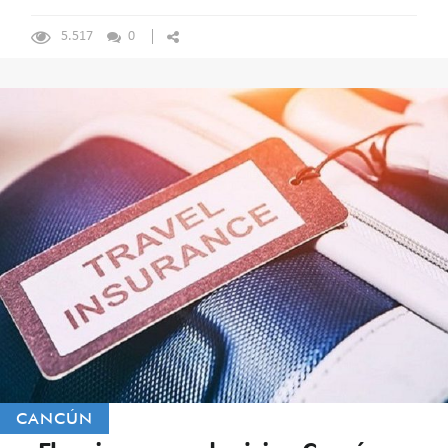
5.517
0
CANCÚN