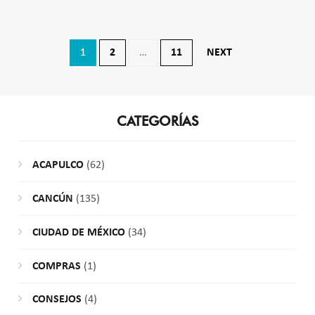
Navegación
1
2
…
11
NEXT
de
entradas
CATEGORÍAS
ACAPULCO
(62)
CANCÚN
(135)
CIUDAD DE MÉXICO
(34)
COMPRAS
(1)
CONSEJOS
(4)